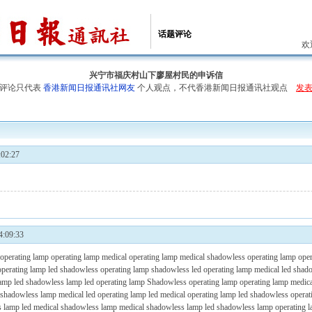
话题评论
欢
兴宁市福庆村山下廖屋村民的申诉信
评论只代表
香港新闻日报通讯社网友
个人观点，不代香港新闻日报通讯社观点
发
02:27
:09:33
operating lamp
operating lamp
medical operating lamp
medical shadowless operating lamp
ope
operating lamp
led shadowless operating lamp
shadowless led operating lamp
medical led shad
lamp
led shadowless lamp
led operating lamp
Shadowless operating lamp
operating lamp
medica
 shadowless lamp
medical led operating lamp
led medical operating lamp
led shadowless operat
s lamp
led medical shadowless lamp
medical shadowless lamp
led shadowless lamp
operating 