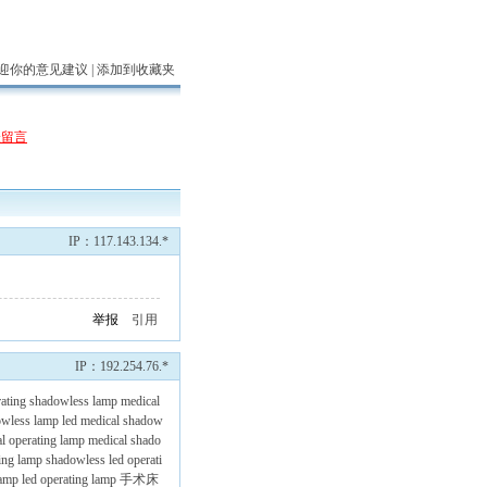
迎你的意见建议 |
添加到收藏夹
表留言
IP：117.143.134.*
举报
引用
IP：192.254.76.*
rating shadowless lamp
medical
owless lamp
led medical shadow
l operating lamp
medical shado
ing lamp
shadowless led operati
lamp
led operating lamp
手术床