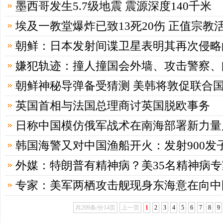
墨西哥发生5.7级地震 震源深度140千米
埃及一教堂爆炸已致13死20伤 正值宗教
朝鲜：日本发射间谍卫星表明其再次侵略
嫌犯轨迹：撞人撞国会外墙、攻击警察、
朝鲜神秘导弹备受猜测 美韩将敦促联合
英国首相与法国总理商讨英国脱欧事务
日称中国模仿俄军战术在南海部署新力量
韩国海警又对中国渔船开火：发射900发
外媒：特朗普有精神病？美35名精神病
专家：美军两栖攻击舰现身东海意在向中
共209条/分14页
上一页
1
2
3
4
5
6
7
8
9