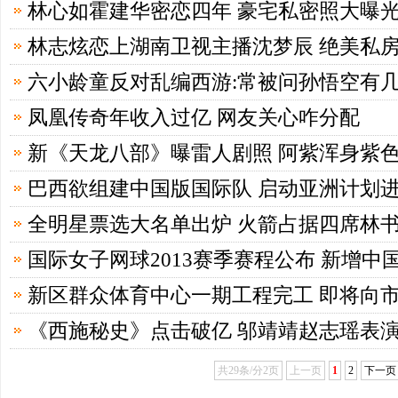
林心如霍建华密恋四年 豪宅私密照大曝
林志炫恋上湖南卫视主播沈梦辰 绝美私
六小龄童反对乱编西游:常被问孙悟空有
凤凰传奇年收入过亿 网友关心咋分配
新《天龙八部》曝雷人剧照 阿紫浑身紫
巴西欲组建中国版国际队 启动亚洲计划
全明星票选大名单出炉 火箭占据四席林
国际女子网球2013赛季赛程公布 新增中
新区群众体育中心一期工程完工 即将向
《西施秘史》点击破亿 邬靖靖赵志瑶表
共29条/分2页
上一页
1
2
下一页