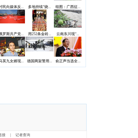
村民向媒体反...
多地持续“烧...
组图：广西征...
俄罗斯共产党...
用252条金砖...
云南东川现“...
马英九女婿现...
德国两架警用...
俞正声当选全...
链接
|
记者查询