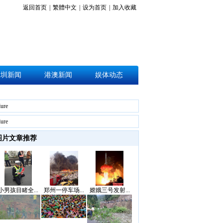
返回首页
|
繁體中文
|
设为首页
|
加入收藏
深圳新闻
港澳新闻
娱体动态
lure
lure
图片文章推荐
小男孩目睹全...
郑州一停车场...
嫦娥三号发射...