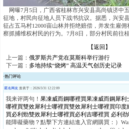
网曝7月5日，广西省桂林市兴安县高尚镇济中
征地，村民向征地人员下战书抗议。据悉，兴安
征占五马村12000亩山林并拒绝赔偿，并发生雇
察抓捕维权村民的行为。7月8日，部分村民前往
【返回】
上一篇：
俄罗斯共产党在莫斯科举行游行
下一篇：
多地持续“烧烤” 高温天气创历史记录
·热门评论
匿名网友
发表于：2026/3/31 12:22:09
我来评两句！
果凍威而鋼哪裡買
果凍威而鋼
犀利士
哪裡買
雙效犀利士哪裡買
雙效犀利士哪裡買
印度
買
必利勁
雙效犀利士哪裡買
必利吉哪裡買
必利劲
能障礙藥物？點擊下方連結進入官網購買：）Want to buy e