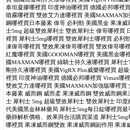
泰坦凝膠哪裡買
印度神油哪裡買
德國必邦哪裡
噴霧哪裡買
雙效艾力達哪裡買
美國MAXMAN
鋼哪裡買
日本藤素
偉哥
必利勁
美國黑金
果凍威
士5mg
超級雙效犀利士
雙效犀利士
偉哥哪裡買
裡買
犀利士5mg哪裡買
雙效犀利士哪裡買
必利
凍偉哥哪裡買
雙效果凍偉哥哪裡買
雙效偉哥哪
紅魔哪裡買
美國GOODMAN哪裡買
美國黑金哪
國MAXMAN哪裡買
綠騎士持久液哪裡買
犀利士T
剛持久液哪裡買
美國VigRX Plus威樂哪裡買
超級
裡買
印度神油哪裡買
德國必邦哪裡買
Vimax哪
雙效艾力達哪裡買
美國MAXMAN加強版哪裡買
本藤素
威而鋼
威而柔
果凍威而鋼
雙效威而鋼果
士
犀利士 5mg
超級雙效犀利士
雙效犀利士
印度
代美國黑金
林林藥局
犀利士5mg每日錠哪裡買最
藥師解析價格、效果與合法購買渠道
犀利士5m
哪裡買
果凍威而鋼雙效
果凍威而鋼副作用
果凍