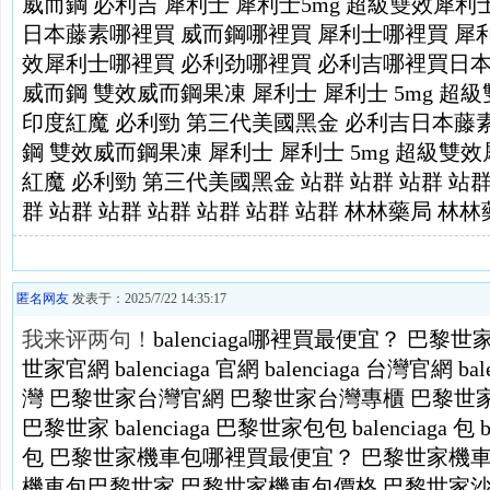
威而鋼
必利吉
犀利士
犀利士5mg
超級雙效犀利
日本藤素哪裡買
威而鋼哪裡買
犀利士哪裡買
犀
效犀利士哪裡買
必利劲哪裡買
必利吉哪裡買
日
威而鋼
雙效威而鋼果凍
犀利士
犀利士 5mg
超級
印度紅魔
必利勁
第三代美國黑金
必利吉
日本藤
鋼
雙效威而鋼果凍
犀利士
犀利士 5mg
超級雙效
紅魔
必利勁
第三代美國黑金
站群
站群
站群
站
群
站群
站群
站群
站群
站群
站群
林林藥局
林林
匿名网友
发表于：2025/7/22 14:35:17
我来评两句！
balenciaga哪裡買最便宜？
巴黎世
世家官網
balenciaga 官網
balenciaga 台灣官網
ba
灣
巴黎世家台灣官網
巴黎世家台灣專櫃
巴黎世
巴黎世家 balenciaga
巴黎世家包包
balenciaga 包
包
巴黎世家機車包哪裡買最便宜？
巴黎世家機
機車包巴黎世家
巴黎世家機車包價格
巴黎世家