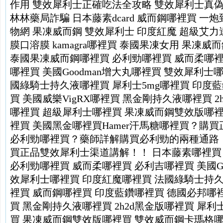
作用
雙效犀利士正確吃法全攻略
雙效犀利士真
林林藥局詐騙
日本藤素dcard
威而鋼哪裡買
一炮
物網
果凍威而鋼
雙效犀利士
印度紅魔
超級艾力
膜口溶膜
kamagra哪裡買
泰國果凍女用
果凍威而
泰國果凍威而鋼哪裡買
必利勁哪裡買
威而柔哪
哪裡買
美國Goodman增大丸哪裡買
雙效犀利士
國綠騎士持久液哪裡買
犀利士5mg哪裡買
印度藍
買
美國威樂VigRX哪裡買
黑金剛持久液哪裡買
2
哪裡買
超級犀利士哪裡買
果凍威而鋼雙效版哪
裡買
美國黑金哪裡買
Hamer汗馬糖哪裡買？購
必利勁哪裡買？藥師詳解購買必利勁的兩種通路
買正品雙效犀利士渠道講解！！
日本藤素哪裡買
必利勁哪裡買
威而柔哪裡買
必利吉哪裡買
美國G
效犀利士哪裡買
印度紅魔哪裡買
法國綠騎士持
裡買
威而鋼哪裡買
印度藍鑽哪裡買
德國必邦哪
買
黑金剛持久液哪裡買
2h2d黑金版哪裡買
犀利
買
果凍威而鋼雙效版哪裡買
雙效威而鋼卡瑪格