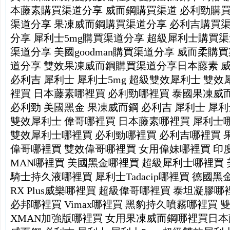
本藤素購買渠道分享
威而鋼購買渠道
必利勁購
渠道分享
果凍威而鋼購買渠道分享
必利吉購買
分享
犀利士5mg購買渠道分享
超級犀利士購買渠
渠道分享
美國goodman購買渠道分享
威而柔購買
道分享
雙效果凍威而鋼購買渠道分享
日本藤素
必利吉
犀利士
犀利士5mg
超級雙效犀利士
雙效
裡買
日本藤素哪裡買
必利勁哪裡買
泰國果凍威
必利勁
美國黑金
果凍威而鋼
必利吉
犀利士
犀利
雙效犀利士
偉哥哪裡買
日本藤素哪裡買
犀利士
雙效犀利士哪裡買
必利勁哪裡買
必利吉哪裡買
偉哥哪裡買
雙效偉哥哪裡買
女用偉妹哪裡買
印
MAN哪裡買
美國黑金哪裡買
超級犀利士哪裡買
騎士持久液哪裡買
犀利士Tadacip哪裡買
德國黑
RX Plus威樂哪裡買
超級偉哥哪裡買
泰坦凝膠哪
必邦哪裡買
Vimax哪裡買
黑豹持久噴霧哪裡買
XMAN加強版哪裡買
女用果凍威而鋼哪裡買
日本