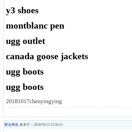
y3 shoes
montblanc pen
ugg outlet
canada goose jackets
ugg boots
ugg boots
20181017chenyingying
匿名网友
发表于：2018/10/13 15:56:51