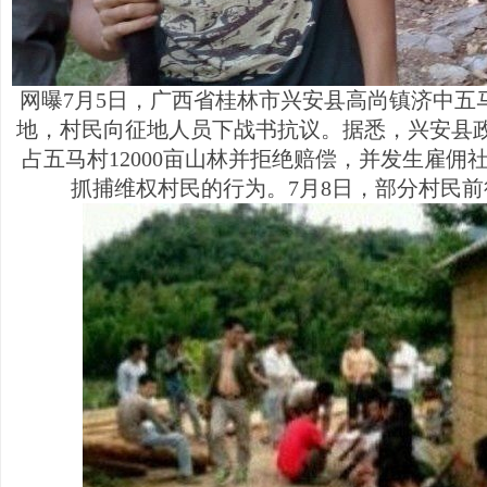
网曝7月5日，广西省桂林市兴安县高尚镇济中五
地，村民向征地人员下战书抗议。据悉，兴安县
占五马村12000亩山林并拒绝赔偿，并发生雇佣
抓捕维权村民的行为。7月8日，部分村民