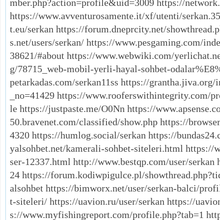
mber.php?action=profile&uid=3009 https://network
https://www.avventurosamente.it/xf/utenti/serkan.352
t.eu/serkan https://forum.dneprcity.net/showthread.
s.net/users/serkan/ https://www.pesgaming.com/in
38621/#about https://www.webwiki.com/yerlichat.net 
g/78715_web-mobil-yerli-hayal-sohbet-odalar%E8
petarkadas.com/serkan11ss https://grantha.jiva.or
_no=41429 https://www.rooferswithintegrity.com/pro
le https://justpaste.me/O0Nn https://www.apsense.c
50.bravenet.com/classified/show.php https://browse
4320 https://humlog.social/serkan https://bundas24
yalsohbet.net/kamerali-sohbet-siteleri.html https:/
ser-12337.html http://www.bestqp.com/user/serkan 
24 https://forum.kodiwpigulce.pl/showthread.php?tid
alsohbet https://bimworx.net/user/serkan-balci/profi
t-siteleri/ https://uavion.ru/user/serkan https://uavio
s://www.myfishingreport.com/profile.php?tab=1 http