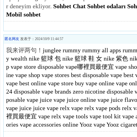
r deneyim ekliyor.
Sohbet
Chat
Sohbet odaları
Soh
Mobil sohbet
匿名网友
发表于：2024/10/9 11:44:57
我来评两句！
junglee rummy
rummy all apps
rumm
y wealth
nike 籃球 包
nike 籃球 鞋 女
nike 紫色
n
p
vape store
disposable vape哪裡買最便宜
vape sh
ine vape shop
vape stores
best disposable vape
bes
vape
best online vape store
buy vape online
vape onl
24
disposable vape brands
zero nicotine dispos
posable
vape juice
vape juice online
vape juice flavo
vape juice
juice vape
relx vape
relx vape pods
relx 
裡買最便宜
vape relx
vape tools
vape tool kit
vape 
ories
vape accessories online
Yooz vape
Yooz cig