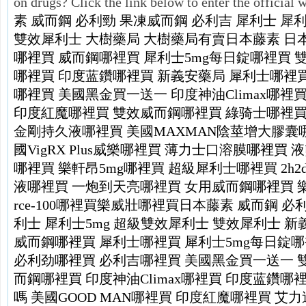
on drugs? Click the link below to enter the official 
素
威而鋼
必利勁
果凍威而鋼
必利吉
犀利士
犀利
雙效犀利士
大樹藥局
大樹藥局有賣日本藤素
日
哪裡買
威而鋼哪裡買
犀利士5mg每日錠哪裡買
哪裡買
印度蓝鑽哪裡買
新義安藥局
犀利士哪裡
哪裡買
美國黑金買一送一
印度神油Climax哪裡
印度紅魔哪裡買
雙效威而鋼哪裡買
綠骑士哪裡
金剛持久液哪裡買
美國MAXMAN陰莖增大膠囊
國VigRX Plus威樂哪裡買
薄力士口溶膜哪裡買
液
哪裡買
樂軒昂5mg哪裡買
超級犀利士哪裡買
2h
液哪裡買
一炮到天亮哪裡買
女用威而鋼哪裡買
rce-100哪裡買
樂威壯哪裡買
日本藤素
威而鋼
必
利士
犀利士5mg
超級雙效犀利士
雙效犀利士
新
威而鋼哪裡買
犀利士哪裡買
犀利士5mg每日錠
必利劲哪裡買
必利吉哪裡買
美國黑金買一送一
而鋼哪裡買
印度神油Climax哪裡買
印度蓝鑽哪
嗎
美國GOOD MAN哪裡買
印度紅魔哪裡買
艾力