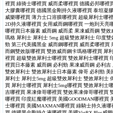
裡買
綠骑士哪裡買
威而柔哪裡買
德國必邦哪裡
大膠囊哪裡買
德國黑金剛持久液哪裡買
泰坦凝
威樂哪裡買
薄力士口溶膜哪裡買
超級犀利士哪
2D持久液哪裡買
女用威而鋼哪裡買
一炮到天亮
哪裡買
日本藤素
威而鋼
威而柔
果凍威而鋼
雙效
瑪格
犀利士
犀利士 5mg
超級雙效犀利士
印度雙
勁
第三代美國黑金
威而鋼哪裡買
威而柔哪裡買
而鋼雙效版哪裡買
雙效威而鋼卡瑪格哪裡買
犀
裡買
超級雙效犀利士哪裡買
雙效犀利士哪裡買
裡買
日本藤素
威而鋼
必利勁
果凍威而鋼
必利吉
雙效犀利士
雙效犀利士
日本藤素
偉哥
必利勁
美
犀利士
犀利士5mg
超級雙效犀利士
雙效犀利士
買
犀利士哪裡買
犀利士5mg哪裡買
雙效犀利士
吉哪裡買
果凍偉哥哪裡買
雙效果凍偉哥哪裡買
哪裡買
印度紅魔哪裡買
美國GOODMAN哪裡買
士哪裡買
美國MAXMAN哪裡買
綠騎士持久液哪
買
德國黑金剛持久液哪裡買
美國VigRX Plus