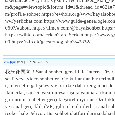
s/serkan/activity http://gzu.fr.free.fr/nuked_klan_s
m&page=viewtopic&forum_id=1&thread_id=621#769
m/profile/sohbet https://ewhois.org/www/hayalsohbe
ww/yerlichat.com https://www.guide-genealogie.c
0607/#about https://limex.com/@hayalsohbet https:/
https://wibki.com/serkan?tab=Serkan https://www.
00 https://zip.dk/gaeste/bog.php3/42832/
匿名网友
发表于：2024/12/25 0:53:16
我来评两句！Sanal sohbet, genellikle internet üzerind
sesli veya video sohbetler için kullanılan bir terimdi
t, internetin gelişmesiyle birlikte daha zengin bir 
llanıcılar, sadece yazılı mesajlaşma yapmakla kalma
görüntülü sohbetler gerçekleştirebiliyorlar. Özellikl
ve sanal gerçeklik (VR) gibi teknolojilerle, sanal so
rçekçi hale geliyor. Bu, sohbet platformlarına daha 