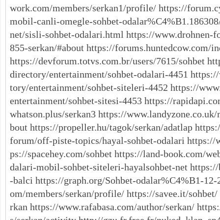
work.com/members/serkan1/profile/ https://forum.cy
mobil-canli-omegle-sohbet-odalar%C4%B1.186308/ 
net/sisli-sohbet-odalari.html https://www.drohnen-
855-serkan/#about https://forums.huntedcow.com/
https://devforum.totvs.com.br/users/7615/sohbet h
directory/entertainment/sohbet-odalari-4451 https:
tory/entertainment/sohbet-siteleri-4452 https://ww
entertainment/sohbet-sitesi-4453 https://rapidapi.co
whatson.plus/serkan3 https://www.landyzone.co.uk
bout https://propeller.hu/tagok/serkan/adatlap htt
forum/off-piste-topics/hayal-sohbet-odalari https:
ps://spacehey.com/sohbet https://land-book.com/we
dalari-mobil-sohbet-siteleri-hayalsohbet-net https:
-balci https://graph.org/Sohbet-odalar%C4%B1-12-23
om/members/serkan/profile/ https://savee.it/sohbet/ 
rkan https://www.rafabasa.com/author/serkan/ https: