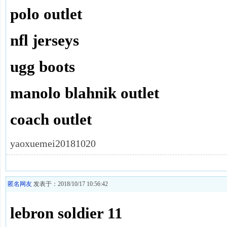
polo outlet
nfl jerseys
ugg boots
manolo blahnik outlet
coach outlet
yaoxuemei20181020
匿名网友
发表于：2018/10/17 10:56:42
lebron soldier 11