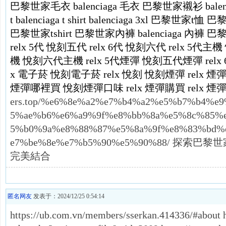
巴黎世家毛衣
balenciaga 毛衣
巴黎世家襯衫
bale
t
balenciaga t shirt
balenciaga 3xl
巴黎世家t恤
巴
巴黎世家tshirt
巴黎世家內褲
balenciaga 內褲
巴
relx 5代
悅刻五代
relx 6代
悅刻六代
relx 5代主機
機
悅刻六代主機
relx 5代煙彈
悅刻五代煙彈
rel
x 電子菸
悅刻電子菸
relx
悅刻
悅刻煙彈
relx 煙
煙彈哪裡買
悅刻煙彈口味
relx 煙彈購買
relx 
ers.top/%e6%8e%a2%e7%b4%a2%e5%b7%b4%e
5%ae%b6%e6%a9%9f%e8%bb%8a%e5%8c%85%
5%b0%9a%e8%88%87%e5%8a%9f%e8%83%bd%
e7%be%8e%e7%b5%90%e5%90%88/ 探
完美結合
匿名网友
发表于：2024/12/25 0:54:14
https://ub.com.vn/members/sserkan.414336/#about h