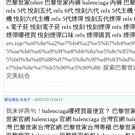
巴黎世家tshirt
巴黎世家內褲
balenciaga 內褲
巴
relx 5代
悅刻五代
relx 6代
悅刻六代
relx 5代主機
機
悅刻六代主機
relx 5代煙彈
悅刻五代煙彈
rel
x 電子菸
悅刻電子菸
relx
悅刻
悅刻煙彈
relx 煙
煙彈哪裡買
悅刻煙彈口味
relx 煙彈購買
relx 
ers.top/%e6%8e%a2%e7%b4%a2%e5%b7%b4%e
5%ae%b6%e6%a9%9f%e8%bb%8a%e5%8c%85%
5%b0%9a%e8%88%87%e5%8a%9f%e8%83%bd%
e7%be%8e%e7%b5%90%e5%90%88/ 探
完美結合
匿名网友
发表于：2025/7/22 13:54:15
我来评两句！
balenciaga哪裡買最便宜？
巴黎世
世家官網
balenciaga 官網
balenciaga 台灣官網
ba
灣
巴黎世家台灣官網
巴黎世家台灣專櫃
巴黎世