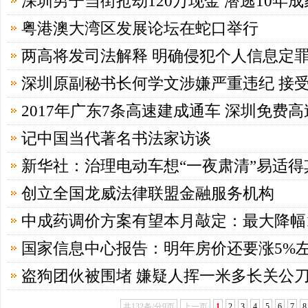
深圳男子当街抢劫120万现金 潜逃10年
粤港澳大湾区发展论坛在蛇口举行
两高将发司法解释 明确侵犯个人信息定
深圳原副秘书长何学文涉嫌严重违纪 接
2017年广东7条高速建成通车 深圳免费
记中国当代著名书法家访谈
新华社：治理电动车想“一夜肃清”易适得
创立全国龙威法律联盟金融服务机构
中成药调价方案有望本月敲定：最大降幅1
国家信息中心报告：明年房价还要涨5%
盗狗团伙被围堵 嫌疑人挥一米多长关公
共132条/分9页
上一页
1
2
3
4
5
6
7
8