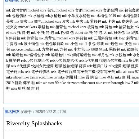
匿名网友
发表于：2025/11/22 11:18:59
mk 台灣官網
michael kors 包包
michael kors 官網
michael kors 官網台灣
mk 包包官
mk 包包價格
mk 水桶包
mk水桶包
mk 小羊皮水桶包
mk 水桶包 2019
mk 水桶包新
長夾
mk 短夾
mk 錢包
michael kors 皮夾
mk 中夾
mk 零錢包
mk 卡夾
mk 皮夾男
m
短夾女
michael kors 零錢包
mk 後背包
michael kors 後背包
mk 背包
mk 後背包女
m
el kors 托 特 包
mk 小 托 特 包
mk 托 特 包 outlet
mk 托 特 包 大
mk 貝殼包
mk 經
k 斜背包
mk 側背包
mk 肩背包
michael kors 斜背包
mk 三層斜背包
mk logo 斜背包
手提包
mk 波士頓包
mk 包包最新款
mk 小包
mk 手拿包
最新 mk 包包
mk 皮包
mk 
包
mk cece medium
mk 方塊包
mk 方包
mk 小方包
mk 鏈條包
mk 馬鞍包
mk 鎖頭包
mk 蝙蝠包
mk 蝙蝠包小
mk 蝙蝠包中
mk 鉚釘蝙蝠包
mk 半月包
mk 水餃包
mk 水
k 微笑包
relx 5代
悅刻五代
relx 6代
悅刻六代
relx 5代主機
悅刻五代主機
relx 6代
彈
relx 6代煙彈
悅刻六代煙彈
煙彈
悅刻煙彈
菸彈
relx煙彈口味
relx煙彈
煙彈
煙彈 r
電子菸 relx
relx 電子菸價格
relx 電子菸台灣
電子菸主機
悅客電子菸
nike air max 9
nike shoes
nike travis scott
nike tw
nike 休閒 鞋
nike 員 購 店
nike 涼鞋
nike 白 鞋
saca
2019 新款
椰子 鞋
nike air max 90
nike air zoom
nike court
nike court borough low 2
nik
鞋
nike 籃球
耐 吉 鞋
匿名网友
发表于：2020/10/22 21:27:26
Rivercity Splashbacks