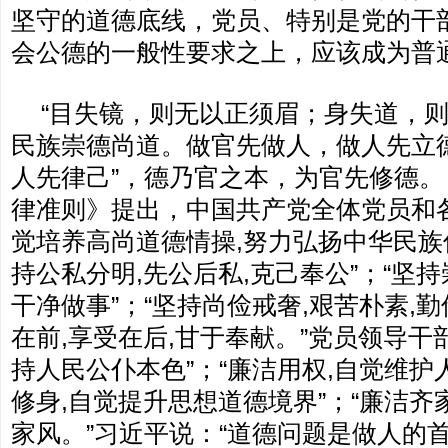
坚守的道德底线，党员、特别是党的干
会公德的一般性要求之上，应该成为普
“目失镜，则无以正须眉；身失道，则
民族崇德尚道。做官先做人，做人先立
人先律己”，德乃官之本，为官先修德
律准则》提出，中国共产党全体党员和
觉培养高尚道德情操,努力弘扬中华民族
持公私分明,先公后私,克己奉公”；“坚持
干净做事”；“坚持尚俭戒奢,艰苦朴素,勤
在前,享受在后,甘于奉献。”党员领导干
持人民公仆本色”；“廉洁用权,自觉维护
修身,自觉提升思想道德境界”；“廉洁齐
家风。”习近平说：“道德问题是做人的