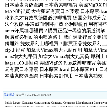
日本藤素真偽查詢
日本藤素哪裡買
美國VigRX 
MAN哪裡買
大樹藥局有賣日本藤素
日本藤素dcar
吃多久才有效果
德國必邦哪裡買
德國必邦成分完
法全攻略
果凍威而鋼哪裡買
必利勁副作用有哪
amer汗馬糖哪裡買？購買正品汗馬糖的渠道講解
解購買必利勁的兩種通路！
威而鋼哪裡買？藥師
鋼通路
雙效犀利士哪裡買？購買正品雙效犀利士
cip哪裡買
加拿大Vimax增大丸副作用
加拿大Vi
max增大丸評價
加拿大Vimax增大丸真偽
犀利士T
hagra 100哪裡買
美國VigRX Plus威樂哪裡買
美國
局有賣日本藤素
日本藤素dcard
日本藤素PTT
日
本藤素防偽查詢
日本藤素副作用
日本藤素功效
匿名网友
发表于：2024/12/28 15:00:02
India's Largest Container Manufacturing Company
,
Containers Manufacturing Company in