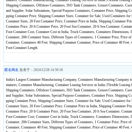
ntainers
,
Container Manufacturing
,
Container Leasing Services in India | Flexible Leasing
Shipping Containers
,
Offshore Containers
,
ISO Tank Containers
,
Genset Containers
,
Cust
and Supplier
,
Solar Substations
,
Special Purpose Containers
,
Container Price
,
Shipping Co
pping Container Price
,
Shipping Container Sizes
,
Container for Sale
,
Used Containers for 
Container Sizes
,
20 Feet Container Price
,
Container Price in India
,
Shipping Container Pric
Container Price
,
20 ft Container Price
,
20 Foot Sea Container
,
20 ft Sea Container
,
Contain
Foot Container Cost
,
Container Cost in India
,
Truck Containers
,
Containers Dimensions
,
D
Container
,
20ft Container Sizes
,
Different Types of Containers
,
1 Container Price
,
Price of
Container
,
Containers 40 Feet
,
Shipping Container Container
,
Price of Container 40 Feet
,
Foot Container Length
.
匿名网友
发表于：2024/12/28 14:59:18
India's Largest Container Manufacturing Company
,
Containers Manufacturing Company in
ntainers
,
Container Manufacturing
,
Container Leasing Services in India | Flexible Leasing
Shipping Containers
,
Offshore Containers
,
ISO Tank Containers
,
Genset Containers
,
Cust
and Supplier
,
Solar Substations
,
Special Purpose Containers
,
Container Price
,
Shipping Co
pping Container Price
,
Shipping Container Sizes
,
Container for Sale
,
Used Containers for 
Container Sizes
,
20 Feet Container Price
,
Container Price in India
,
Shipping Container Pric
Container Price
,
20 ft Container Price
,
20 Foot Sea Container
,
20 ft Sea Container
,
Contain
Foot Container Cost
,
Container Cost in India
,
Truck Containers
,
Containers Dimensions
,
D
Container
,
20ft Container Sizes
,
Different Types of Containers
,
1 Container Price
,
Price of
Container
,
Containers 40 Feet
,
Shipping Container Container
,
Price of Container 40 Feet
,