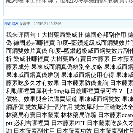
能夠確保正品來源，還能及時掌握品牌最新資訊
匿名网友
发表于：2025/3/31 15:32:03
我来评两句！
大樹藥局樂威壯
德國必邦副作用
偽
德國必邦哪裡買
印度–藍鑽超級威而鋼雙效片
而鋼雙效片真偽
印度–藍鑽超級威而鋼雙效片副
析
樂威壯哪裡買
大樹藥局有賣日本藤素
日本藤素d
藤素成分
果凍威而鋼真偽辨別全攻略
果凍威而
果凍威而鋼真偽辨別
果凍威而鋼使用心得
果凍
藤素吃多久才有效果
日本藤素防偽查詢
日本藤
利勁哪裡買
犀利士5mg每日錠哪裡買最可靠？【2
價格、效果與合法購買渠道
果凍威而鋼雙效
果
鋼評價
雙效犀利士副作用
雙效犀利士正確吃法
林藥局有賣日本藤素
林林藥局詐騙
日本藤素dcar
ptt
必利吉哪裡買
日本藤素PTT
日本藤素吃多久
詢
日本藤素副作用
日本藤素功效
日本藤素副作