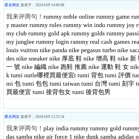
匿名网友
发表于：2024/10/9 14:09:08
我来评两句！
rummy noble
online rummy game
ru
y master
rummy rules
rummy win
indo rummy
joy 
my club
rummy gold apk
rummy golds
rummy pass
my
junglee rummy login
rammy
real cash games
re
louis vuitton
nike panda
nike pegasus turbo
nike sac
des
nike sneaker
nike 厚底 鞋
nike 增高 鞋
nike 新
一 號
nike 編織
nike 跑鞋 推薦
nike 運動 鞋 女
ni
k
tumi outle哪裡買最便宜t
tumi 背包
tumi 評價
t
mi 包
tumi 包包
tumi taiwan
tumi 台灣
tumi 刻字
買最便宜
tumi 後背包女
tumi 後背包男
匿名网友
发表于：2024/10/9 12:55:54
我来评两句！
play india
rummy
rummy gold
rummy
das samba
nike air force 1
nike dunk
samba
adidas o