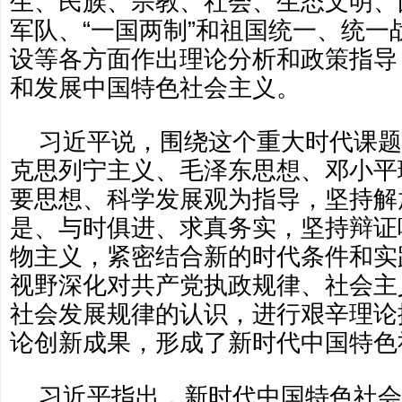
生、民族、宗教、社会、生态文明、
军队、“一国两制”和祖国统一、统一
设等各方面作出理论分析和政策指导
和发展中国特色社会主义。
习近平说，围绕这个重大时代课题
克思列宁主义、毛泽东思想、邓小平理
要思想、科学发展观为指导，坚持解
是、与时俱进、求真务实，坚持辩证
物主义，紧密结合新的时代条件和实
视野深化对共产党执政规律、社会主
社会发展规律的认识，进行艰辛理论
论创新成果，形成了新时代中国特色
习近平指出，新时代中国特色社会