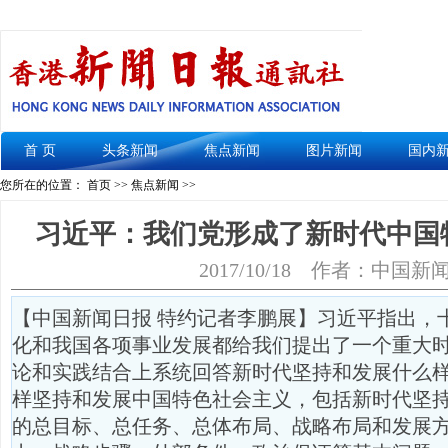
首 页
头条新闻
焦点新闻
图片新闻
国内
您所在的位置： 首页 >>
焦点新闻
>>
习近平：我们党形成了新时代中国
2017/10/18
作者：中国新
【中国新闻日报 特约记者李鹏展】习近平指出，
化和我国各项事业发展都给我们提出了一个重大
论和实践结合上系统回答新时代坚持和发展什么
样坚持和发展中国特色社会主义，包括新时代坚
的总目标、总任务、总体布局、战略布局和发展