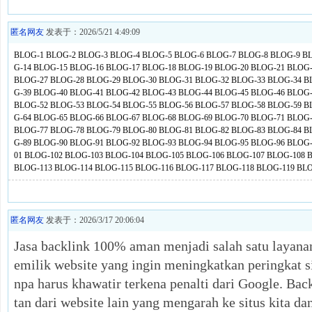
匿名网友
发表于：2026/5/21 4:49:09
BLOG-1
BLOG-2
BLOG-3
BLOG-4
BLOG-5
BLOG-6
BLOG-7
BLOG-8
BLOG-9
BL
G-14
BLOG-15
BLOG-16
BLOG-17
BLOG-18
BLOG-19
BLOG-20
BLOG-21
BLOG-
BLOG-27
BLOG-28
BLOG-29
BLOG-30
BLOG-31
BLOG-32
BLOG-33
BLOG-34
B
G-39
BLOG-40
BLOG-41
BLOG-42
BLOG-43
BLOG-44
BLOG-45
BLOG-46
BLOG-
BLOG-52
BLOG-53
BLOG-54
BLOG-55
BLOG-56
BLOG-57
BLOG-58
BLOG-59
B
G-64
BLOG-65
BLOG-66
BLOG-67
BLOG-68
BLOG-69
BLOG-70
BLOG-71
BLOG-
BLOG-77
BLOG-78
BLOG-79
BLOG-80
BLOG-81
BLOG-82
BLOG-83
BLOG-84
B
G-89
BLOG-90
BLOG-91
BLOG-92
BLOG-93
BLOG-94
BLOG-95
BLOG-96
BLOG-
01
BLOG-102
BLOG-103
BLOG-104
BLOG-105
BLOG-106
BLOG-107
BLOG-108
B
BLOG-113
BLOG-114
BLOG-115
BLOG-116
BLOG-117
BLOG-118
BLOG-119
BLO
匿名网友
发表于：2026/3/17 20:06:04
Jasa backlink 100% aman menjadi salah satu layanan
emilik website yang ingin meningkatkan peringkat si
npa harus khawatir terkena penalti dari Google. Bac
tan dari website lain yang mengarah ke situs kita da