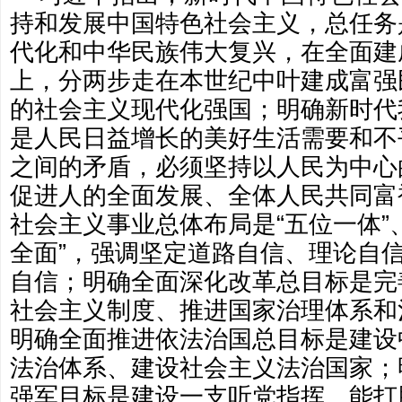
持和发展中国特色社会主义，总任务
代化和中华民族伟大复兴，在全面建
上，分两步走在本世纪中叶建成富强
的社会主义现代化强国；明确新时代
是人民日益增长的美好生活需要和不
之间的矛盾，必须坚持以人民为中心
促进人的全面发展、全体人民共同富
社会主义事业总体布局是“五位一体”
全面”，强调坚定道路自信、理论自
自信；明确全面深化改革总目标是完
社会主义制度、推进国家治理体系和
明确全面推进依法治国总目标是建设
法治体系、建设社会主义法治国家；
强军目标是建设一支听党指挥、能打