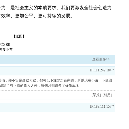
产力，是社会主义的本质要求。我们要激发全社会创造力
有效率、更加公平、更可持续的发展。
【返回】
念(图)
恢复正常
查看更多>>
IP:111.242.184.*
訊設備，那不管是身處何處，都可以下注夢幻百家樂，所以現在小編一下班回
編除了有正職的收入之外，每個月都還多了好幾萬塊
[
举报
] [
引用
]
IP:183.111.157.*