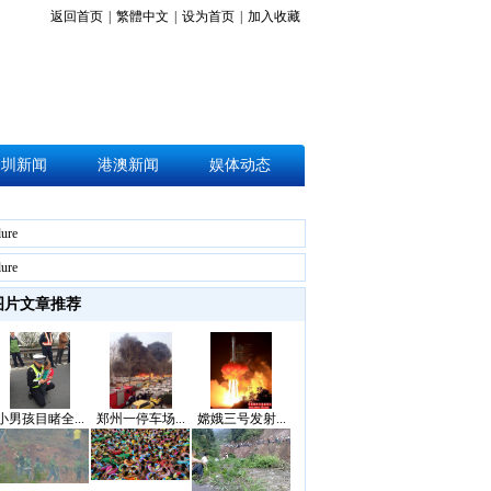
返回首页
|
繁體中文
|
设为首页
|
加入收藏
深圳新闻
港澳新闻
娱体动态
lure
lure
图片文章推荐
小男孩目睹全...
郑州一停车场...
嫦娥三号发射...