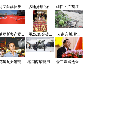
村民向媒体反...
多地持续“烧...
组图：广西征...
俄罗斯共产党...
用252条金砖...
云南东川现“...
马英九女婿现...
德国两架警用...
俞正声当选全...