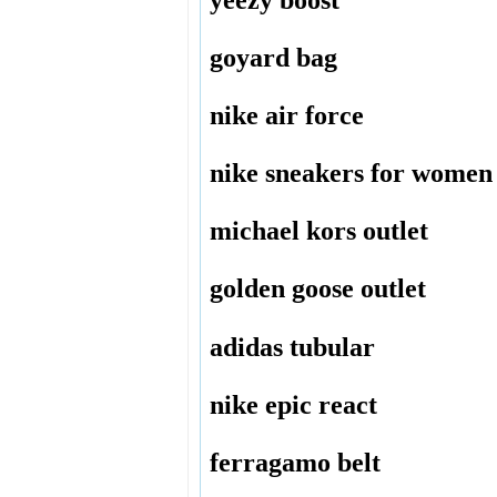
yeezy boost
goyard bag
nike air force
nike sneakers for women
michael kors outlet
golden goose outlet
adidas tubular
nike epic react
ferragamo belt