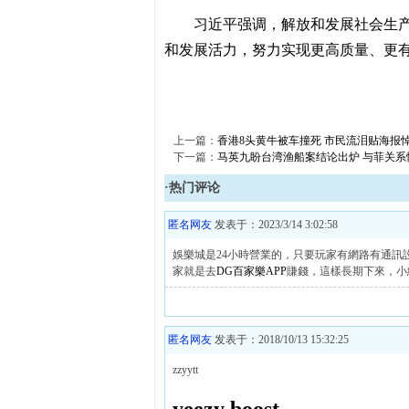
习近平强调，解放和发展社会生
和发展活力，努力实现更高质量、更
上一篇：
香港8头黄牛被车撞死 市民流泪贴海报悼
下一篇：
马英九盼台湾渔船案结论出炉 与菲关系
·热门评论
匿名网友
发表于：2023/3/14 3:02:58
娛樂城是24小時營業的，只要玩家有網路有通
家就是去
DG百家樂APP
賺錢，這樣長期下來，小
匿名网友
发表于：2018/10/13 15:32:25
zzyytt