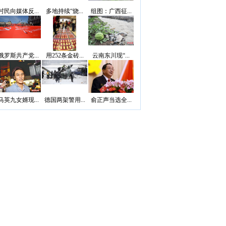
村民向媒体反...
多地持续“烧...
组图：广西征...
俄罗斯共产党...
用252条金砖...
云南东川现“...
马英九女婿现...
德国两架警用...
俞正声当选全...