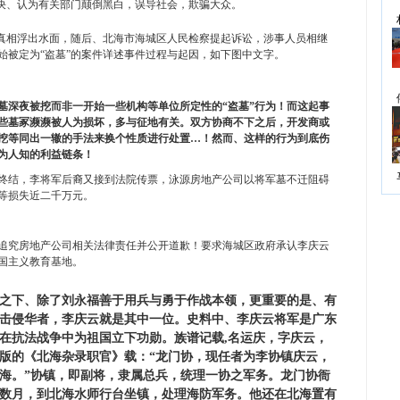
否决、认为有关部门颠倒黑白，误导社会，欺骗大众。
的真相浮出水面，随后、北海市海城区人民检察提起诉讼，涉事人员相继
始被定为“盗墓”的案件详述事件过程与起因，如下图中文字。
墓深夜被挖而非一开始一些机构等单位所定性的“盗墓”行为！而这起事
些墓冢濒濒被人为损坏，多与征地有关。双方协商不下之后，开发商或
挖等同出一辙的手法来换个性质进行处置…！然而、这样的行为到底伤
为人知的利益链条！
终结，李将军后裔又接到法院传票，泳源房地产公司以将军墓不迁阻碍
等损失近二千万元。
追究房地产公司相关法律责任并公开道歉！要求海城区政府承认李庆云
国主义教育基地。
之下、除了刘永福善于用兵与勇于作战本领，更重要的是、有
击侵华者，李庆云就是其中一位。史料中、李庆云将军是广东
在抗法战争中为祖国立下功勋。族谱记载,名运庆，字庆云，
出版的《北海杂录职官》载：“龙门协，现任者为李协镇庆云，
海。”协镇，即副将，隶属总兵，统理一协之军务。龙门协衙
数月，到北海水师行台坐镇，处理海防军务。他还在北海置有