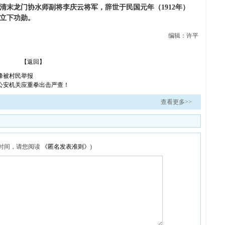
清末龙门协水师副将李庆云将军，辞世于民国元年（1912年）
立下功勋。
编辑：许平
【返回】
峰被村民举报
公安机关应重拳出击严查！
查看更多>>
布时间，请您阅读
《匿名发表准则》
)