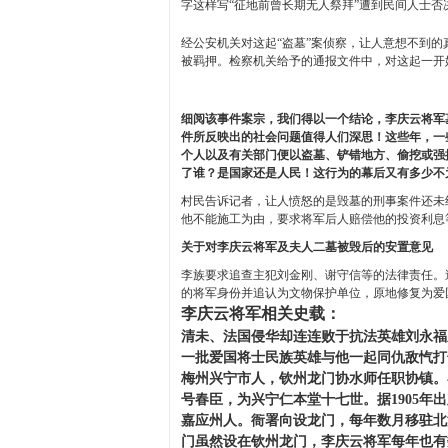
字这样写“征地前曾长期无人祭拜”遭到民间人士
经公安机关对这起“盗墓”案侦察，让人意想不到
被羁押。检察机关给予的通报文件中，对这起一开
细阅该事件案宗，我们得以一个结论，李庆云将军
件所反映出的社会问题值得人们深思！这些年，一
个人以及有关部门便以盗墓、铲错地方、偷挖或强
了谁？是国家还是人民！这行为的幕后又有多少不
村民告诉记者，让人愤怒的是毁墓的刑事案件还未
他不能施工为由，要求将军后人赔偿他的投资利息
关于对李庆云将军及夫人二墓被毁后的安置意见
李族要求追查主犯刘金刚、谢守信等的法律责任。
的将军身份并追认为文物保护单位，原地修复为爱
李庆云将军相关史载：
清未、法国侵华却连连败于抗法英雄刘永福
一批爱国将士民族英雄与他一起同仇敌忾打
梅州兴宁市人，钦州龙门协水师任职协镇。
号春臣，为兴宁仁本堂十七世。据1905年
嘉应州人。衙署向设龙门，每年数月移驻北
门虽然设在钦州龙门，李庆云将军每年也有