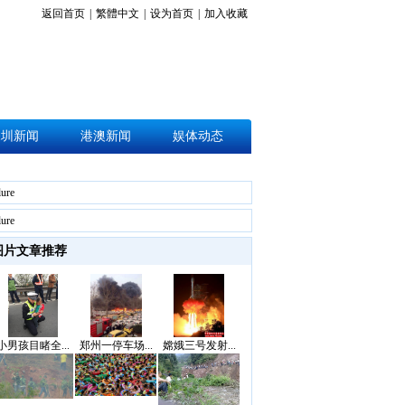
返回首页
|
繁體中文
|
设为首页
|
加入收藏
深圳新闻
港澳新闻
娱体动态
lure
lure
图片文章推荐
小男孩目睹全...
郑州一停车场...
嫦娥三号发射...