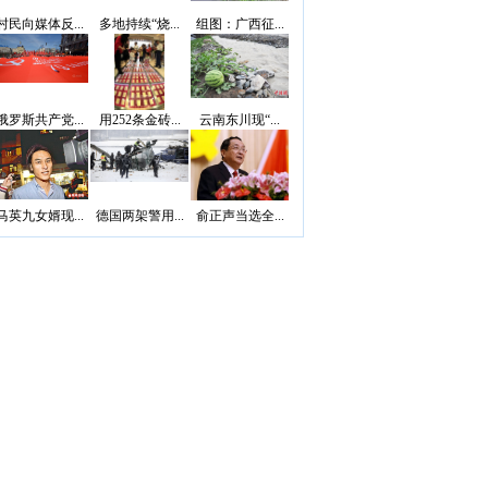
村民向媒体反...
多地持续“烧...
组图：广西征...
俄罗斯共产党...
用252条金砖...
云南东川现“...
马英九女婿现...
德国两架警用...
俞正声当选全...