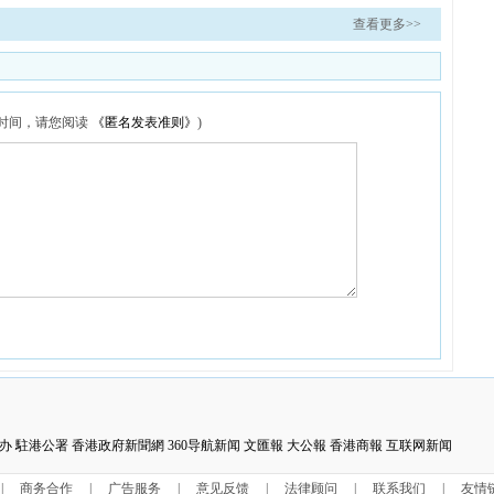
查看更多>>
布时间，请您阅读
《匿名发表准则》
)
办
駐港公署
香港政府新聞網
360导航新闻
文匯報
大公報
香港商報
互联网新闻
|
商务合作
|
广告服务
|
意见反馈
|
法律顾问
|
联系我们
|
友情