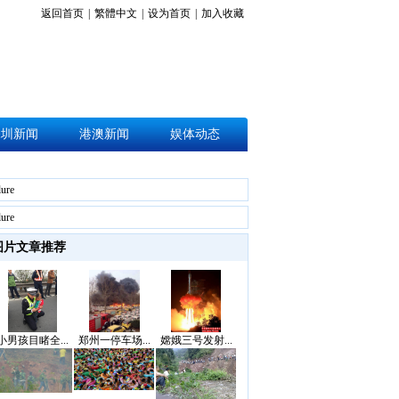
返回首页
|
繁體中文
|
设为首页
|
加入收藏
深圳新闻
港澳新闻
娱体动态
lure
lure
图片文章推荐
小男孩目睹全...
郑州一停车场...
嫦娥三号发射...