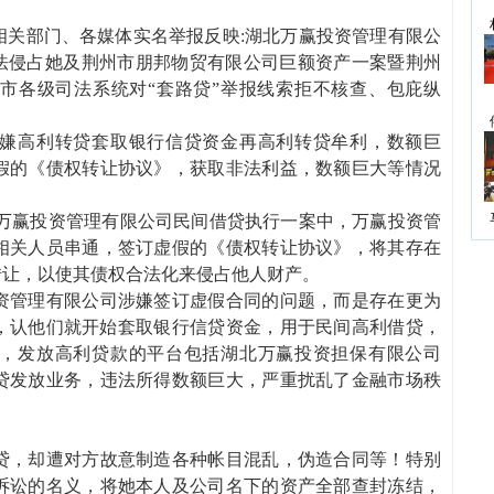
相关部门、各媒体实名举报反映:湖北万赢投资管理有限公
非法侵占她及荆州市朋邦物贸有限公司巨额资产一案暨荆州
市各级司法系统对“套路贷”举报线索拒不核查、包庇纵
！
嫌高利转贷套取银行信贷资金再高利转贷牟利，数额巨
假的《债权转让协议》，获取非法利益，数额巨大等情况
司与万赢投资管理有限公司民间借贷执行一案中，万赢投资管
相关人员串通，签订虚假的《债权转让协议》，将其存在
转让，以使其债权合法化来侵占他人财产。
资管理有限公司涉嫌签订虚假合同的问题，而是存在更为
起，认他们就开始套取银行信贷资金，用于民间高利借贷，
，发放高利贷款的平台包括湖北万赢投资担保有限公司
贷发放业务，违法所得数额巨大，严重扰乱了金融市场秩
贷，却遭对方故意制造各种帐目混乱，伪造合同等！特别
诉讼的名义，将她本人及公司名下的资产全部查封冻结，