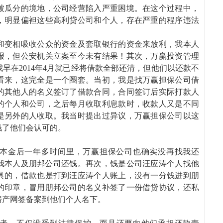
被瓜分的境地，公司经营陷入严重困境。在这个过程中，
，明显偏袒这些高利贷公司和个人，存在严重的程序违法
和变相吸收公众的资金及套取银行的资金来放利，我本人
报，但公安机关立案至今未有结果！其次，万赢投资管理
早在2014年4月就已经将借款全部还清，但他们以还款不
看来，这完全是一个圈套。当初，我是找万赢担保公司借
的其他人的名义签订了借款合同，合同签订后实际打款人
的个人和公司，之后每月收取利息款时，收款人又是不同
是另外的人收取。我当时提出过异议，万赢担保公司以这
钱了他们会认可的。
0万元本金后一年多时间里，万赢担保公司也确实没再找我还
诉我本人及朋邦公司还钱。再次，钱是公司汪应涛个人找他
具的，借款也是打到汪应涛个人账上，没有一分钱进到朋
的印章，冒用朋邦公司的名义补签了一份借贷协议，还私
房产网签备案到他们个人名下。