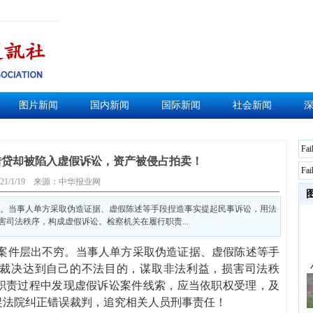
图片新闻
国内新闻
国际新闻
社会新闻
Fai
借贷却被陷入虚假诉讼，资产被侵占拍卖！
Fai
21/1/19
来源：中华报业网
穷。当事人单方采取伪造证据、虚假陈述等手段捏造事实提起民事诉讼，用法
司法秩序，构成虚假诉讼。检察机关在履行职责...
讼案件层出不穷。当事人单方采取伪造证据、虚假陈述等手
裁决达到自己的不法目的，谋取非法利益，损害司法秩
职责过程中发现虚假诉讼案件线索，应当依职权受理，及
促法院纠正错误裁判，追究相关人员刑事责任！