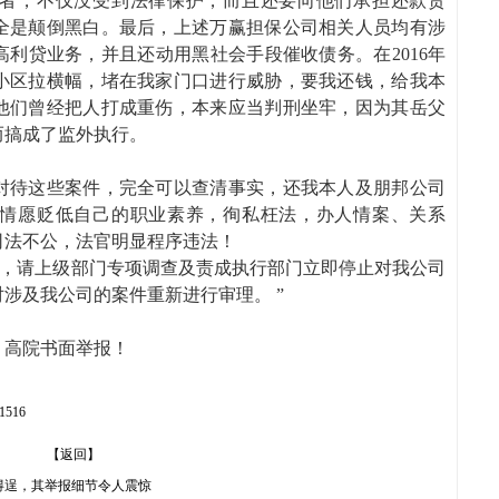
者，不仅没受到法律保护，而且还要向他们承担还款责
全是颠倒黑白。最后，上述万赢担保公司相关人员均有涉
利贷业务，并且还动用黑社会手段催收债务。在2016年
小区拉横幅，堵在我家门口进行威胁，要我还钱，给我本
他们曾经把人打成重伤，本来应当判刑坐牢，因为其岳父
而搞成了监外执行。
对待这些案件，完全可以查清事实，还我本人及朋邦公司
情愿贬低自己的职业素养，徇私枉法，办人情案、关系
司法不公，法官明显程序违法！
案，请上级部门专项调查及责成执行部门立即停止对我公司
涉及我公司的案件重新进行审理。 ”
、高院书面举报！
21516
【返回】
得逞，其举报细节令人震惊