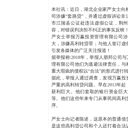
本社讯：近日，湖北企业家严女士向
司涉嫌“套路贷”，并通过虚假诉讼
市江陵县公证处违法虚假公证，荆州
容，对错误判决拒不纠正的事实反映
严女士举报万赢投资管理有限公司涉
大，涉嫌高利转贷罪；与他人签订虚
引发各媒体的广泛关注报道！
据举报称:2018年，举报人朋邦公
理有限公司他们为逃避法律责任，与
重大瑕疵的债权以“合法”的形式进行
据此，举报人通过调查，发现万赢投
严重的高利转贷问题。早在2013年
获利巨大。他们套取的银行资金巨大
等。他们这些年来专门从事民间高利
序。
严女士向记者陈述，这原本的普通借
是这些高利贷公司和个人还打着合法