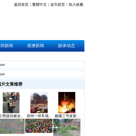
返回首页
|
繁體中文
|
设为首页
|
加入收藏
深圳新闻
港澳新闻
娱体动态
lure
lure
图片文章推荐
小男孩目睹全...
郑州一停车场...
嫦娥三号发射...