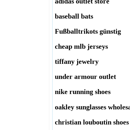
adidas outlet store
baseball bats
Fußballtrikots günstig
cheap mlb jerseys
tiffany jewelry
under armour outlet
nike running shoes
oakley sunglasses wholes
christian louboutin shoes