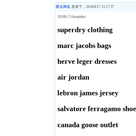
匿名网友
发表于：2018/8/17 15:17:37
20188.17chenjinbei
superdry clothing
marc jacobs bags
herve leger dresses
air jordan
lebron james jersey
salvatore ferragamo shoe
canada goose outlet