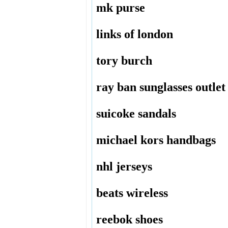
mk purse
links of london
tory burch
ray ban sunglasses outlet
suicoke sandals
michael kors handbags
nhl jerseys
beats wireless
reebok shoes