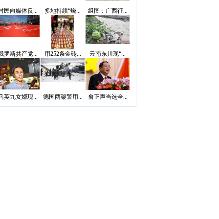
村民向媒体反...
多地持续“烧...
组图：广西征...
俄罗斯共产党...
用252条金砖...
云南东川现“...
马英九女婿现...
德国两架警用...
俞正声当选全...