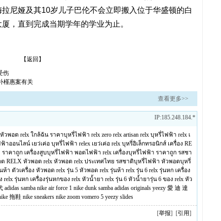
拉尼娅及其10岁儿子巴伦不会立即搬入位于华盛顿的白
大厦，直到完成当期学年的学业为止。
【返回】
受伤
与朴槿惠案有关
查看更多>>
IP:185.248.184.*
หัวพอต relx ใกล้ฉัน
ราคาบุหรี่ไฟฟ้า
relx zero
relx artisan
relx บุหรี่ไฟฟ้า
relx
เ
่ไฟฟ้าออนไลน์
เยว่เค่อ บุหรี่ไฟฟ้า
relex
เยว่เค่อ
relx บุหรี่อิเล็กทรอนิกส์
เครื่อง RE
า ราคาถูก
เครื่องสูบบุหรี่ไฟฟ้า
พอตไฟฟ้า relx
เครื่องบุหรี่ไฟฟ้า ราคาถูก
รสชา
อต RELX
หัวพอต relx
หัวพอต relx ประเทศไทย
รสชาติบุหรี่ไฟฟ้า
หัวพอตบุหรี่
ุ่นห้า ตัวเครื่อง
หัวพอด relx รุ่น 5
หัวพอด relx รุ่นห้า
relx รุ่น 6
relx รุ่นหก
เครื่อง
อง relx รุ่นหก
เครื่องรุ่นหกของ relx
หัวน้ำยา relx รุ่น 6
หัวน้ำยารุ่น 6 ของ relx
หัว
6代
adidas samba
nike air force 1
nike dunk
samba
adidas originals
yeezy
愛 迪 達
nike 拖鞋
nike sneakers
nike zoom vomero 5
yeezy slides
[
举报
] [
引用
]