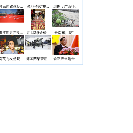
村民向媒体反...
多地持续“烧...
组图：广西征...
俄罗斯共产党...
用252条金砖...
云南东川现“...
马英九女婿现...
德国两架警用...
俞正声当选全...