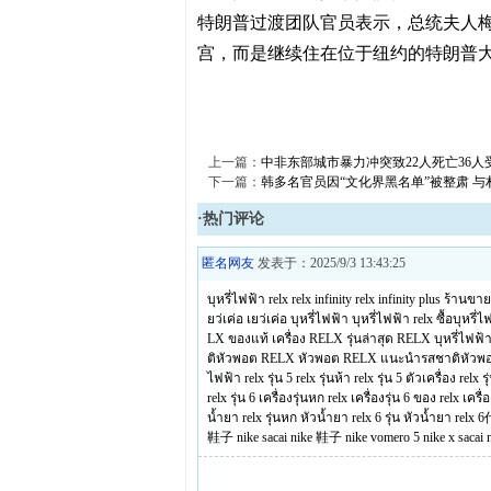
特朗普过渡团队官员表示，总统夫人梅
宫，而是继续住在位于纽约的特朗普
上一篇：
中非东部城市暴力冲突致22人死亡36人
下一篇：
韩多名官员因“文化界黑名单”被整肃 
·热门评论
匿名网友
发表于：2025/9/3 13:43:25
บุหรี่ไฟฟ้า relx
relx infinity
relx infinity plus
ร้านขาย
ยว่เค่อ
เยว่เค่อ บุหรี่ไฟฟ้า
บุหรี่ไฟฟ้า relx
ซื้อบุหรี
LX ของแท้
เครื่อง RELX รุ่นล่าสุด
RELX บุหรี่ไฟฟ้
ติหัวพอต RELX
หัวพอต RELX
แนะนำรสชาติหัวพ
ไฟฟ้า
relx รุ่น 5
relx รุ่นห้า
relx รุ่น 5 ตัวเครื่อง
relx ร
relx รุ่น 6
เครื่องรุ่นหก relx
เครื่องรุ่น 6 ของ relx
เครื่
น้ำยา relx รุ่นหก
หัวน้ำยา relx 6 รุ่น
หัวน้ำยา relx 
鞋子
nike sacai
nike 鞋子
nike vomero 5
nike x sacai