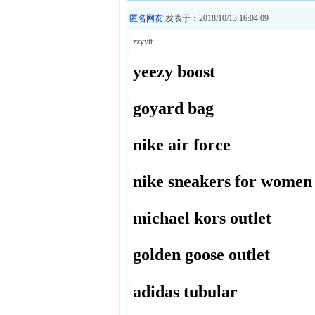
匿名网友
发表于：2018/10/13 16:04:09
zzyytt
yeezy boost
goyard bag
nike air force
nike sneakers for women
michael kors outlet
golden goose outlet
adidas tubular