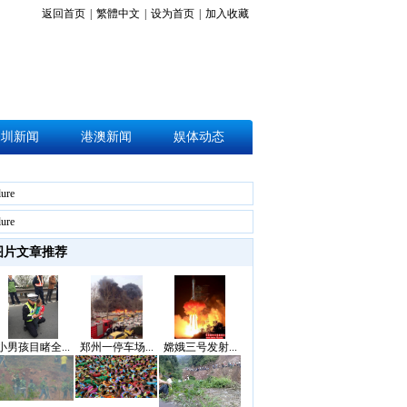
返回首页
|
繁體中文
|
设为首页
|
加入收藏
深圳新闻
港澳新闻
娱体动态
lure
lure
图片文章推荐
小男孩目睹全...
郑州一停车场...
嫦娥三号发射...