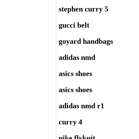
stephen curry 5
gucci belt
goyard handbags
adidas nmd
asics shoes
asics shoes
adidas nmd r1
curry 4
nike flyknit