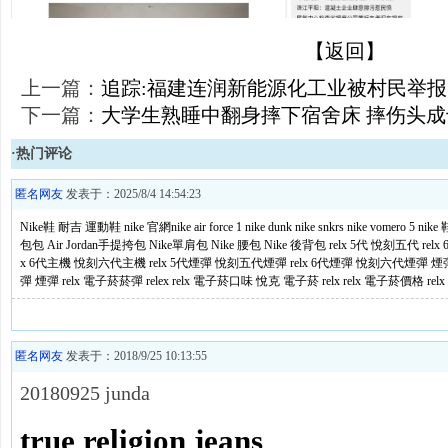
【返回】
上一篇：
追踪:福建连润新能源化工业被村民举报
下一篇：
大学生熟睡中翻身摔下宿舍床 摔伤头
·热门评论
匿名网友
发表于：2025/8/4 14:54:23
Nike鞋
耐吉
運動鞋
nike 官網​
nike air force 1
nike dunk
nike snkrs
nike vomero 5
nike 
包包
Air Jordan手提挎包
Nike單肩包
Nike 腰包
Nike 後背包
relx 5代
悅刻五代
relx
x 6代主機
悅刻六代主機
relx 5代煙彈
悅刻五代煙彈
relx 6代煙彈
悅刻六代煙彈
煙
彈
煙彈 relx
電子菸菸彈
relex
relx 電子菸口味
悅克
電子菸 relx
relx 電子菸價格
re
匿名网友
发表于：2018/9/25 10:13:55
20180925 junda
true religion jeans