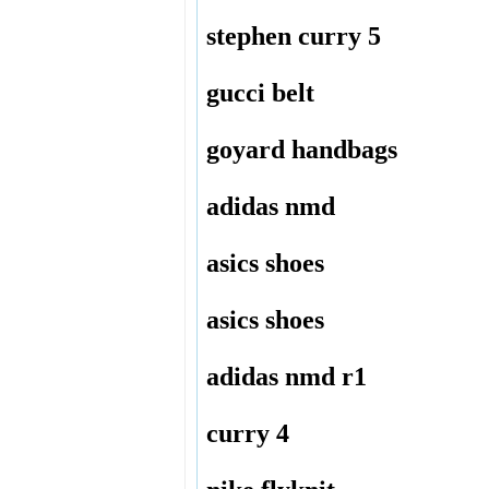
stephen curry 5
gucci belt
goyard handbags
adidas nmd
asics shoes
asics shoes
adidas nmd r1
curry 4