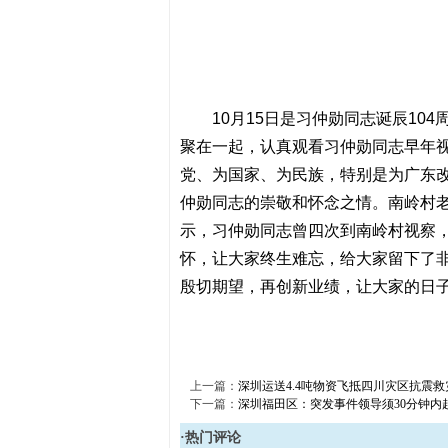
10月15日是习仲勋同志诞辰1
聚在一起，认真观看习仲勋同志早年
党、为国家、为民族，特别是为广东
仲勋同志的崇敬和怀念之情。南岭村
示，习仲勋同志曾四次到南岭村视察
怀，让大家终生难忘，给大家留下了
殷切期望，再创新业绩，让大家的日
上一篇：
深圳运送4.4吨物资飞抵四川灾区抗震救
下一篇：
深圳福田区：突发事件领导须30分钟内
·热门评论