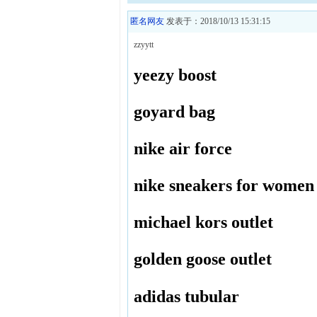
匿名网友
发表于：2018/10/13 15:31:15
zzyytt
yeezy boost
goyard bag
nike air force
nike sneakers for women
michael kors outlet
golden goose outlet
adidas tubular