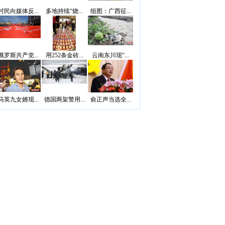
村民向媒体反...
多地持续“烧...
组图：广西征...
俄罗斯共产党...
用252条金砖...
云南东川现“...
马英九女婿现...
德国两架警用...
俞正声当选全...