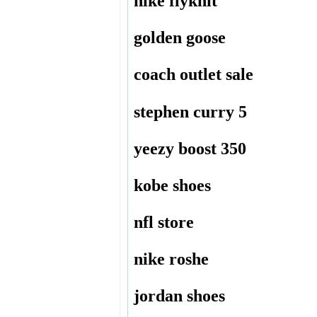
nike flyknit
golden goose
coach outlet sale
stephen curry 5
yeezy boost 350
kobe shoes
nfl store
nike roshe
jordan shoes