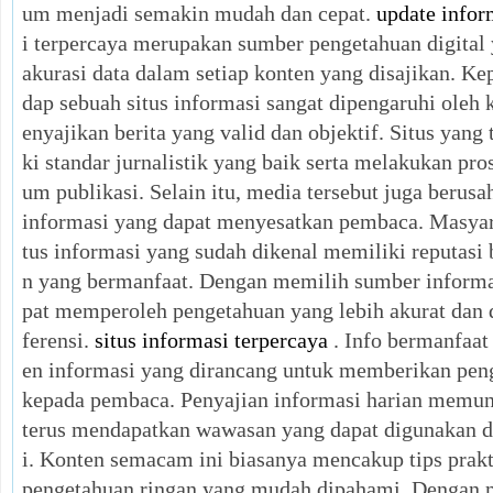
um menjadi semakin mudah dan cepat.
update infor
i terpercaya merupakan sumber pengetahuan digital 
akurasi data dalam setiap konten yang disajikan. K
dap sebuah situs informasi sangat dipengaruhi oleh
enyajikan berita yang valid dan objektif. Situs yang
ki standar jurnalistik yang baik serta melakukan pro
um publikasi. Selain itu, media tersebut juga beru
informasi yang dapat menyesatkan pembaca. Masyar
tus informasi yang sudah dikenal memiliki reputasi
n yang bermanfaat. Dengan memilih sumber informa
pat memperoleh pengetahuan yang lebih akurat dan 
ferensi.
situs informasi terpercaya
. Info bermanfaat
en informasi yang dirancang untuk memberikan peng
kepada pembaca. Penyajian informasi harian memu
terus mendapatkan wawasan yang dapat digunakan d
i. Konten semacam ini biasanya mencakup tips prakt
pengetahuan ringan yang mudah dipahami. Dengan 