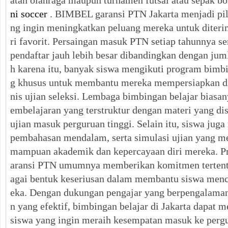
atan olahraga maupun turnamen futsal atau sepak bo
ni soccer
. BIMBEL garansi PTN Jakarta menjadi pil
ng ingin meningkatkan peluang mereka untuk diterim
ri favorit. Persaingan masuk PTN setiap tahunnya s
pendaftar jauh lebih besar dibandingkan dengan juml
h karena itu, banyak siswa mengikuti program bimbi
g khusus untuk membantu mereka mempersiapkan di
nis ujian seleksi. Lembaga bimbingan belajar bias
embelajaran yang terstruktur dengan materi yang di
ujian masuk perguruan tinggi. Selain itu, siswa juga
pembahasan mendalam, serta simulasi ujian yang 
mampuan akademik dan kepercayaan diri mereka. 
aransi PTN umumnya memberikan komitmen tertentu
agai bentuk keseriusan dalam membantu siswa menc
eka. Dengan dukungan pengajar yang berpengalaman
n yang efektif, bimbingan belajar di Jakarta dapat m
siswa yang ingin meraih kesempatan masuk ke pergu