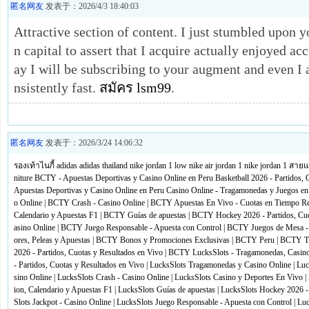
匿名网友
发表于：2026/4/3 18:40:03
Attractive section of content. I just stumbled upon y
n capital to assert that I acquire actually enjoyed a
ay I will be subscribing to your augment and even I
nsistently fast.
สมัคร lsm99
.
匿名网友
发表于：2026/3/24 14:06:32
รองเท้าไนกี้
adidas
adidas thailand
nike jordan 1 low
nike air jordan 1
nike jordan 1
สายแฟ
niture
BCTY - Apuestas Deportivas y Casino Online en Peru
Basketball 2026 - Partidos,
Apuestas Deportivas y Casino Online en Peru
Casino Online - Tragamonedas y Juegos e
o Online | BCTY
Crash - Casino Online | BCTY
Apuestas En Vivo - Cuotas en Tiempo R
Calendario y Apuestas F1 | BCTY
Guías de apuestas | BCTY
Hockey 2026 - Partidos, Cu
asino Online | BCTY
Juego Responsable - Apuesta con Control | BCTY
Juegos de Mesa -
ores, Peleas y Apuestas | BCTY
Bonos y Promociones Exclusivas | BCTY Peru | BCTY
T
2026 - Partidos, Cuotas y Resultados en Vivo | BCTY
LucksSlots - Tragamonedas, Casino
- Partidos, Cuotas y Resultados en Vivo | LucksSlots
Tragamonedas y Casino Online | Luc
sino Online | LucksSlots
Crash - Casino Online | LucksSlots
Casino y Deportes En Vivo | 
ion, Calendario y Apuestas F1 | LucksSlots
Guías de apuestas | LucksSlots
Hockey 2026 - 
Slots
Jackpot - Casino Online | LucksSlots
Juego Responsable - Apuesta con Control | Lu