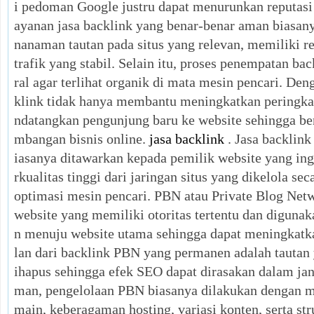
i pedoman Google justru dapat menurunkan reputasi w
ayanan jasa backlink yang benar-benar aman biasa
nanaman tautan pada situs yang relevan, memiliki re
trafik yang stabil. Selain itu, proses penempatan ba
ral agar terlihat organik di mata mesin pencari. Deng
klink tidak hanya membantu meningkatkan peringkat
ndatangkan pengunjung baru ke website sehingga be
mbangan bisnis online.
jasa backlink
. Jasa backlin
iasanya ditawarkan kepada pemilik website yang in
rkualitas tinggi dari jaringan situs yang dikelola se
optimasi mesin pencari. PBN atau Private Blog Ne
website yang memiliki otoritas tertentu dan diguna
n menuju website utama sehingga dapat meningkat
lan dari backlink PBN yang permanen adalah tautan 
ihapus sehingga efek SEO dapat dirasakan dalam jan
man, pengelolaan PBN biasanya dilakukan dengan m
main, keberagaman hosting, variasi konten, serta stru