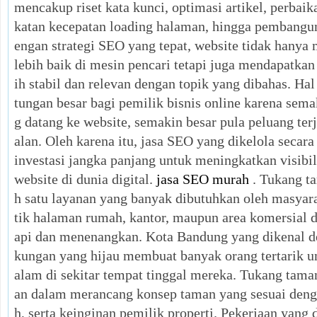
mencakup riset kata kunci, optimasi artikel, perbaik
katan kecepatan loading halaman, hingga pembangun
engan strategi SEO yang tepat, website tidak hanya
lebih baik di mesin pencari tetapi juga mendapatkan
ih stabil dan relevan dengan topik yang dibahas. Ha
tungan besar bagi pemilik bisnis online karena sem
g datang ke website, semakin besar pula peluang ter
alan. Oleh karena itu, jasa SEO yang dikelola secara
investasi jangka panjang untuk meningkatkan visibili
website di dunia digital.
jasa SEO murah
. Tukang t
h satu layanan yang banyak dibutuhkan oleh masya
tik halaman rumah, kantor, maupun area komersial 
api dan menenangkan. Kota Bandung yang dikenal de
kungan yang hijau membuat banyak orang tertarik 
alam di sekitar tempat tinggal mereka. Tukang tama
an dalam merancang konsep taman yang sesuai denga
h, serta keinginan pemilik properti. Pekerjaan yang 