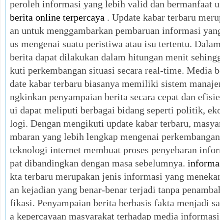
peroleh informasi yang lebih valid dan bermanfaat u
berita online terpercaya
. Update kabar terbaru meru
an untuk menggambarkan pembaruan informasi yang 
us mengenai suatu peristiwa atau isu tertentu. Dala
berita dapat dilakukan dalam hitungan menit sehin
kuti perkembangan situasi secara real-time. Media 
date kabar terbaru biasanya memiliki sistem mana
ngkinkan penyampaian berita secara cepat dan efisie
ui dapat meliputi berbagai bidang seperti politik, ek
logi. Dengan mengikuti update kabar terbaru, masy
mbaran yang lebih lengkap mengenai perkembangan 
teknologi internet membuat proses penyebaran infor
pat dibandingkan dengan masa sebelumnya.
informas
kta terbaru merupakan jenis informasi yang meneka
an kejadian yang benar-benar terjadi tanpa penambah
fikasi. Penyampaian berita berbasis fakta menjadi s
a kepercayaan masyarakat terhadap media informasi.