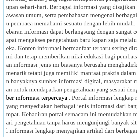
upan sehari-hari. Berbagai informasi yang disajikan
awasan umum, serta pembahasan mengenai berbagai
u pembaca memahami sesuatu dengan lebih mudah. Di 
ebaran informasi dapat berlangsung dengan sangat c
apat mengakses pengetahuan baru kapan saja melalu
eka. Konten informasi bermanfaat terbaru sering di
mi dan tetap memberikan nilai edukasi bagi pemba
an informasi jenis ini biasanya berusaha menghadirk
menarik tetapi juga memiliki manfaat praktis dala
n banyaknya sumber informasi digital, masyarakat m
an untuk mendapatkan pengetahuan yang sesuai de
ber informasi terpercaya
. Portal informasi lengkap 
yang menyediakan berbagai jenis informasi dari ban
mpat. Kehadiran portal semacam ini memudahkan m
ari pengetahuan tanpa harus mengunjungi banyak sit
l informasi lengkap menyajikan artikel dari berbagai