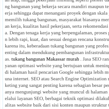
ng bangunan yang bekerja secara mandiri maupun t
erja sehingga dapat menangani proyek dengan skala
memilih tukang bangunan, masyarakat biasanya m
an kerja, kualitas hasil pekerjaan, serta rekomenda
a. Dengan tenaga kerja yang berpengalaman, proses
n lebih rapi, kuat, dan sesuai dengan rencana konstr
karena itu, keberadaan tukang bangunan yang profes
enting dalam mendukung pembangunan infrastruktur
as.
tukang bangunan Makassar murah
. Jasa SEO ra
yanan optimasi website yang bertujuan untuk mening
di halaman hasil pencarian Google sehingga lebih 
una internet. SEO atau Search Engine Optimization m
keting yang sangat penting karena sebagian besar pe
anya mengunjungi website yang muncul di halaman 
elalui layanan SEO, berbagai teknik optimasi dilak
alitas website baik dari sisi konten maupun struktur 