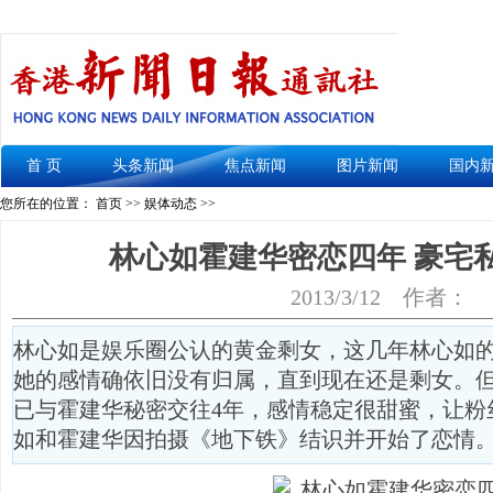
首 页
头条新闻
焦点新闻
图片新闻
国内
您所在的位置： 首页 >>
娱体动态
>>
林心如霍建华密恋四年 豪宅
2013/3/12
作者：
林心如是娱乐圈公认的黄金剩女，这几年林心如
她的感情确依旧没有归属，直到现在还是剩女。
已与霍建华秘密交往4年，感情稳定很甜蜜，让粉
如和霍建华因拍摄《地下铁》结识并开始了恋情