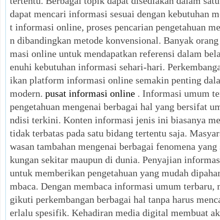
tertentu. Berbagai topik dapat disediakan dalam sat
dapat mencari informasi sesuai dengan kebutuhan 
t informasi online, proses pencarian pengetahuan men
n dibandingkan metode konvensional. Banyak orang
masi online untuk mendapatkan referensi dalam bel
enuhi kebutuhan informasi sehari-hari. Perkembanga
ikan platform informasi online semakin penting da
modern.
pusat informasi online
. Informasi umum te
pengetahuan mengenai berbagai hal yang bersifat u
ndisi terkini. Konten informasi jenis ini biasanya m
tidak terbatas pada satu bidang tertentu saja. Masy
wasan tambahan mengenai berbagai fenomena yang 
kungan sekitar maupun di dunia. Penyajian informa
untuk memberikan pengetahuan yang mudah dipaham
mbaca. Dengan membaca informasi umum terbaru, m
gikuti perkembangan berbagai hal tanpa harus menca
erlalu spesifik. Kehadiran media digital membuat a