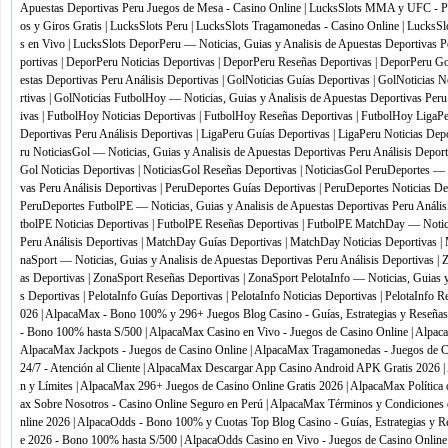
Apuestas Deportivas Peru
Juegos de Mesa - Casino Online | LucksSlots
MMA y UFC - Pele
os y Giros Gratis | LucksSlots Peru | LucksSlots
Tragamonedas - Casino Online | LucksSl
s en Vivo | LucksSlots
DeporPeru — Noticias, Guias y Analisis de Apuestas Deportivas P
portivas | DeporPeru
Noticias Deportivas | DeporPeru
Reseñas Deportivas | DeporPeru
Go
estas Deportivas Peru
Análisis Deportivas | GolNoticias
Guías Deportivas | GolNoticias
No
rtivas | GolNoticias
FutbolHoy — Noticias, Guias y Analisis de Apuestas Deportivas Peru
ivas | FutbolHoy
Noticias Deportivas | FutbolHoy
Reseñas Deportivas | FutbolHoy
LigaPe
Deportivas Peru
Análisis Deportivas | LigaPeru
Guías Deportivas | LigaPeru
Noticias Depo
ru
NoticiasGol — Noticias, Guias y Analisis de Apuestas Deportivas Peru
Análisis Deport
Gol
Noticias Deportivas | NoticiasGol
Reseñas Deportivas | NoticiasGol
PeruDeportes — N
vas Peru
Análisis Deportivas | PeruDeportes
Guías Deportivas | PeruDeportes
Noticias De
PeruDeportes
FutbolPE — Noticias, Guias y Analisis de Apuestas Deportivas Peru
Anális
tbolPE
Noticias Deportivas | FutbolPE
Reseñas Deportivas | FutbolPE
MatchDay — Noticia
Peru
Análisis Deportivas | MatchDay
Guías Deportivas | MatchDay
Noticias Deportivas 
naSport — Noticias, Guias y Analisis de Apuestas Deportivas Peru
Análisis Deportivas | 
as Deportivas | ZonaSport
Reseñas Deportivas | ZonaSport
PelotaInfo — Noticias, Guias 
s Deportivas | PelotaInfo
Guías Deportivas | PelotaInfo
Noticias Deportivas | PelotaInfo
Re
026 | AlpacaMax - Bono 100% y 296+ Juegos
Blog Casino - Guías, Estrategias y Reseña
- Bono 100% hasta S/500 | AlpacaMax
Casino en Vivo - Juegos de Casino Online | Alpa
AlpacaMax
Jackpots - Juegos de Casino Online | AlpacaMax
Tragamonedas - Juegos de C
24/7 - Atención al Cliente | AlpacaMax
Descargar App Casino Android APK Gratis 2026 
n y Límites | AlpacaMax
296+ Juegos de Casino Online Gratis 2026 | AlpacaMax
Política
ax
Sobre Nosotros - Casino Online Seguro en Perú | AlpacaMax
Términos y Condiciones 
nline 2026 | AlpacaOdds - Bono 100% y Cuotas Top
Blog Casino - Guías, Estrategias y 
e 2026 - Bono 100% hasta S/500 | AlpacaOdds
Casino en Vivo - Juegos de Casino Online