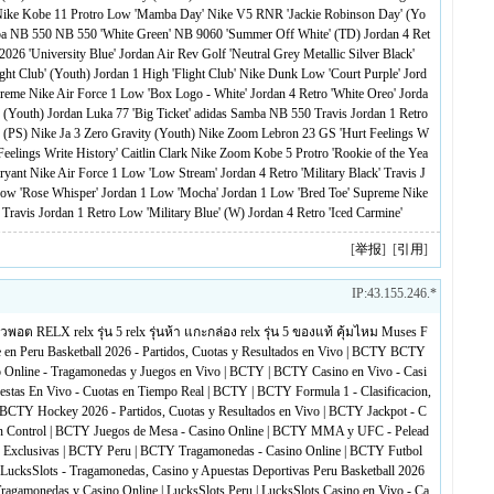
ike Kobe 11 Protro Low 'Mamba Day'
Nike V5 RNR 'Jackie Robinson Day'
(Yo
ba
NB 550
NB 550 'White Green'
NB 9060 'Summer Off White'
(TD) Jordan 4 Ret
026 'University Blue'
Jordan Air Rev Golf 'Neutral Grey Metallic Silver Black'
ght Club'
(Youth) Jordan 1 High 'Flight Club'
Nike Dunk Low 'Court Purple'
Jord
reme Nike Air Force 1 Low 'Box Logo - White'
Jordan 4 Retro 'White Oreo'
Jorda
(Youth) Jordan Luka 77 'Big Ticket'
adidas Samba
NB 550
Travis Jordan 1 Retro
(PS) Nike Ja 3 Zero Gravity
(Youth) Nike Zoom Lebron 23 GS 'Hurt Feelings W
Feelings Write History'
Caitlin Clark Nike Zoom Kobe 5 Protro 'Rookie of the Yea
yant Nike Air Force 1 Low 'Low Stream'
Jordan 4 Retro 'Military Black'
Travis J
ow 'Rose Whisper'
Jordan 1 Low 'Mocha'
Jordan 1 Low 'Bred Toe'
Supreme Nike
Travis Jordan 1 Retro Low 'Military Blue'
(W) Jordan 4 Retro 'Iced Carmine'
[
举报
] [
引用
]
IP:43.155.246.*
ัวพอต RELX
relx รุ่น 5
relx รุ่นห้า
แกะกล่อง relx รุ่น 5 ของแท้ คุ้มไหม
Muses F
 en Peru
Basketball 2026 - Partidos, Cuotas y Resultados en Vivo | BCTY
BCTY
 Online - Tragamonedas y Juegos en Vivo | BCTY | BCTY
Casino en Vivo - Casi
estas En Vivo - Cuotas en Tiempo Real | BCTY | BCTY
Formula 1 - Clasificacion,
| BCTY
Hockey 2026 - Partidos, Cuotas y Resultados en Vivo | BCTY
Jackpot - C
n Control | BCTY
Juegos de Mesa - Casino Online | BCTY
MMA y UFC - Pelead
 Exclusivas | BCTY Peru | BCTY
Tragamonedas - Casino Online | BCTY
Futbol
LucksSlots - Tragamonedas, Casino y Apuestas Deportivas Peru
Basketball 2026
ragamonedas y Casino Online | LucksSlots Peru | LucksSlots
Casino en Vivo - Ca