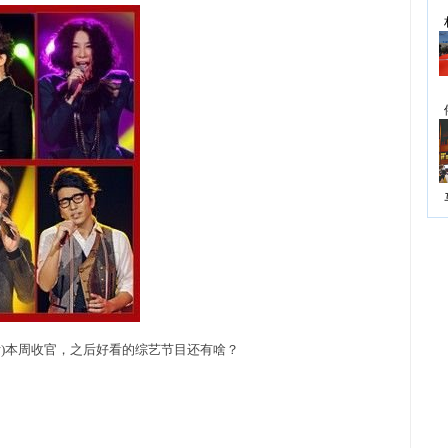
看
)
本周收官，之后好看的综艺节目还有啥？