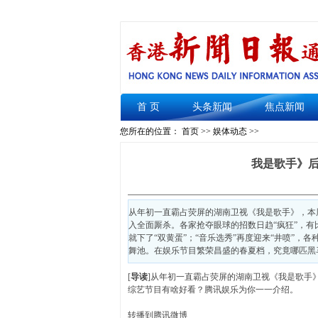
首 页
头条新闻
焦点新闻
您所在的位置： 首页 >>
娱体动态
>>
我是歌手》
从年初一直霸占荧屏的湖南卫视《我是歌手》，本
入全面厮杀。各家抢夺眼球的招数日趋“疯狂”，有
就下了“双黄蛋”；“音乐选秀”再度迎来“井喷”
舞池。在娱乐节目繁荣昌盛的春夏档，究竟哪匹黑
[
导读
]从年初一直霸占荧屏的湖南卫视《我是歌手
综艺节目有啥好看？腾讯娱乐为你一一介绍。
转播到腾讯微博