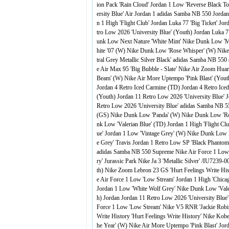
音
ion Pack 'Rain Cloud'
Jordan 1 Low 'Reverse Black To
ersity Blue'
Air Jordan 1
adidas Samba
NB 550
Jordan
乐
n 1 High 'Flight Club'
Jordan Luka 77 'Big Ticket'
Jord
选
tro Low 2026 'University Blue'
(Youth) Jordan Luka 77
秀
unk Low Next Nature 'White Mint'
Nike Dunk Low 'Mi
类
hite '07
(W) Nike Dunk Low 'Rose Whisper'
(W) Nike
节
tral Grey Metallic Silver Black'
adidas Samba
NB 550
目
e Air Max 95 'Big Bubble - Slate'
Nike Air Zoom Huara
将
Beam'
(W) Nike Air More Uptempo 'Pink Blast'
(Yout
于
Jordan 4 Retro Iced Carmine
(TD) Jordan 4 Retro Ice
4
(Youth) Jordan 11 Retro Low 2026 'University Blue'
J
Retro Low 2026 'University Blue'
adidas Samba
NB 5
月
(GS) Nike Dunk Low 'Panda'
(W) Nike Dunk Low 'Ro
开
nk Low 'Valerian Blue'
(TD) Jordan 1 High 'Flight Clu
始
ue'
Jordan 1 Low 'Vintage Grey'
(W) Nike Dunk Low N
陆
e Grey'
Travis Jordan 1 Retro Low SP 'Black Phantom
续
adidas Samba
NB 550
Supreme Nike Air Force 1 Low 
登
ry'
Jurassic Park Nike Ja 3 'Metallic Silver' /IU7239-0
上
th) Nike Zoom Lebron 23 GS 'Hurt Feelings Write His
内
e Air Force 1 Low 'Low Stream'
Jordan 1 High 'Chica
地
Jordan 1 Low 'White Wolf Grey'
Nike Dunk Low 'Vale
h) Jordan Jordan 11 Retro Low 2026 'University Blue'
荧
Force 1 Low 'Low Stream'
Nike V5 RNR 'Jackie Robi
幕
Write History 'Hurt Feelings Write History'
Nike Kobe
he Year'
(W) Nike Air More Uptempo 'Pink Blast'
Jor