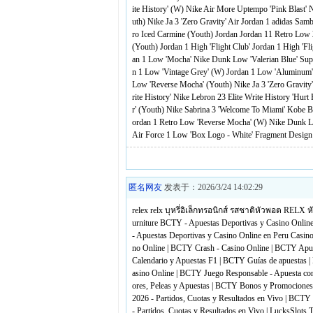
ite History'
(W) Nike Air More Uptempo 'Pink Blast'
N
uth) Nike Ja 3 'Zero Gravity'
Air Jordan 1
adidas Sam
ro Iced Carmine
(Youth) Jordan Jordan 11 Retro Low 2
(Youth) Jordan 1 High 'Flight Club'
Jordan 1 High 'Fli
an 1 Low 'Mocha'
Nike Dunk Low 'Valerian Blue'
Sup
n 1 Low 'Vintage Grey'
(W) Jordan 1 Low 'Aluminum'
Low 'Reverse Mocha'
(Youth) Nike Ja 3 'Zero Gravity'
rite History'
Nike Lebron 23 Elite Write History 'Hurt 
r'
(Youth) Nike Sabrina 3 'Welcome To Miami'
Kobe Br
ordan 1 Retro Low 'Reverse Mocha'
(W) Nike Dunk L
Air Force 1 Low 'Box Logo - White'
Fragment Design 
匿名网友
发表于：2026/3/24 14:02:29
relex
relx บุหรี่อิเล็กทรอนิกส์
รสชาติหัวพอต RELX
ห
urniture
BCTY - Apuestas Deportivas y Casino Online
- Apuestas Deportivas y Casino Online en Peru
Casino
no Online | BCTY
Crash - Casino Online | BCTY
Apu
Calendario y Apuestas F1 | BCTY
Guías de apuestas 
asino Online | BCTY
Juego Responsable - Apuesta co
ores, Peleas y Apuestas | BCTY
Bonos y Promociones
2026 - Partidos, Cuotas y Resultados en Vivo | BCTY
- Partidos, Cuotas y Resultados en Vivo | LucksSlots
T