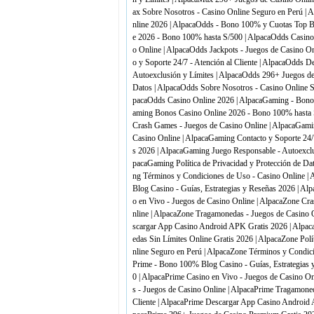
ax
Sobre Nosotros - Casino Online Seguro en Perú |
nline 2026 | AlpacaOdds - Bono 100% y Cuotas Top
B
e 2026 - Bono 100% hasta S/500 | AlpacaOdds
Casino
o Online | AlpacaOdds
Jackpots - Juegos de Casino O
o y Soporte 24/7 - Atención al Cliente | AlpacaOdds
De
Autoexclusión y Límites | AlpacaOdds
296+ Juegos de
Datos | AlpacaOdds
Sobre Nosotros - Casino Online 
pacaOdds
Casino Online 2026 | AlpacaGaming - Bon
aming
Bonos Casino Online 2026 - Bono 100% hasta 
Crash Games - Juegos de Casino Online | AlpacaGam
Casino Online | AlpacaGaming
Contacto y Soporte 24/
s 2026 | AlpacaGaming
Juego Responsable - Autoexcl
pacaGaming
Política de Privacidad y Protección de D
ng
Términos y Condiciones de Uso - Casino Online |
Blog Casino - Guías, Estrategias y Reseñas 2026 | Al
o en Vivo - Juegos de Casino Online | AlpacaZone
Cra
nline | AlpacaZone
Tragamonedas - Juegos de Casino O
scargar App Casino Android APK Gratis 2026 | Alpa
edas Sin Límites Online Gratis 2026 | AlpacaZone
Polí
nline Seguro en Perú | AlpacaZone
Términos y Condici
Prime - Bono 100%
Blog Casino - Guías, Estrategias
0 | AlpacaPrime
Casino en Vivo - Juegos de Casino On
s - Juegos de Casino Online | AlpacaPrime
Tragamoned
Cliente | AlpacaPrime
Descargar App Casino Android 