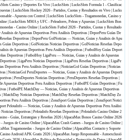
sSlots
Casino y Deportes En Vivo | LucksSlots | LucksSlots
Formula 1 - Clasificac
puestas | LucksSlots
Hockey 2026 - Partidos, Cuotas y Resultados en Vivo | Lucks
onsable - Apuesta con Control | LucksSlots
LucksSlots - Tragamonedas, Casino y
line | LucksSlots
MMA y UFC - Peleadores, Peleas y Apuestas | LucksSlots
Bon
monedas - Casino Online | LucksSlots
Futbol 2026 - Partidos, Cuotas y Resultado
 Analisis de Apuestas Deportivas Peru
Análisis Deportivas | DeporPeru
Guías De
Reseñas Deportivas | DeporPeru
GolNoticias — Noticias, Guias y Analisis de Apu
as
Guías Deportivas | GolNoticias
Noticias Deportivas | GolNoticias
Reseñas Depo
alisis de Apuestas Deportivas Peru
Análisis Deportivas | FutbolHoy
Guías Deport
eñas Deportivas | FutbolHoy
LigaPeru — Noticias, Guias y Analisis de Apuestas
Deportivas | LigaPeru
Noticias Deportivas | LigaPeru
Reseñas Deportivas | LigaPe
tas Deportivas Peru
Análisis Deportivas | NoticiasGol
Guías Deportivas | Noticias
vas | NoticiasGol
PeruDeportes — Noticias, Guias y Analisis de Apuestas Deporti
ortivas | PeruDeportes
Noticias Deportivas | PeruDeportes
Reseñas Deportivas |
de Apuestas Deportivas Peru
Análisis Deportivas | FutbolPE
Guías Deportivas | Fu
ivas | FutbolPE
MatchDay — Noticias, Guias y Analisis de Apuestas Deportivas
s | MatchDay
Noticias Deportivas | MatchDay
Reseñas Deportivas | MatchDay
Zo
ortivas Peru
Análisis Deportivas | ZonaSport
Guías Deportivas | ZonaSport
Notici
port
PelotaInfo — Noticias, Guias y Analisis de Apuestas Deportivas Peru
Análisi
o
Noticias Deportivas | PelotaInfo
Reseñas Deportivas | PelotaInfo
Casino Online 2
sino - Guías, Estrategias y Reseñas 2026 | AlpacaMax
Bonos Casino Online 2026
 - Juegos de Casino Online | AlpacaMax
Crash Games - Juegos de Casino Online |
acaMax
Tragamonedas - Juegos de Casino Online | AlpacaMax
Contacto y Soporte
 Casino Android APK Gratis 2026 | AlpacaMax
Juego Responsable - Autoexclusió
e Gratis 2026 | AlpacaMax
Política de Privacidad y Protección de Datos | AlpacaM