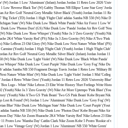
e'
(W) Jordan 1 Low 'Aluminum'
(Infant) Jordan Jordan 11 Retro Low 2026 'Univ
 1 Low 'Reverse Black Toe'
(W) Gabby Thomas NB Ellipse 'Lone Star Grey'
Jorda
an Air Rev Golf 'Neutral Grey Metallic Silver Black'
(Youth) Jordan Jordan 11 Re
 'Big Ticket'
(TD) Jordan 1 High 'Flight Club'
adidas Samba
NB 550
(W) Nike D
chigan State'
(W) Nike Dunk Low 'Black White Panda'
Nike Air Force 1 Low W
 Dunk Low 'Photon Dust'
(GS) Nike Dunk Low 'Panda'
Jordan Air Rev Golf 'Neu
(W) Nike Dunk Low 'Rose Whisper'
(Youth) Nike Ja 3 'Zero Gravity'
(Youth) Nik
che 2K4 'White Varsity Red'
(PS) Nike Ja 3 Zero Gravity
(W) Nike A'Two 'Pink
h) Nike LeBron 23 Old Glory
(W) Nike Dunk Low Next Nature 'White Mint'
(PS)
d Carmine
(Youth) Jordan 1 High 'Flight Club'
(Youth) Jordan 1 High 'Flight Club'
ordan Air Rev Golf 'Neutral Grey Metallic Silver Black'
(Infant) Jordan Jordan 11
50
(W) Nike Dunk Low 'Light Violet'
(W) Nike Dunk Low 'Black White Panda'
se Whisper'
Nike Dunk Low 'Court Purple'
Nike Dunk Low 'Grey Fog'
Nike Du
b'
adidas Samba
NB 550
Fragment Design Travis Jordan 1 Retro Low 'Military Bl
ext Nature 'White Mint'
(W) Nike Dunk Low 'Light Violet'
Jordan 1 Mid 'Colleg
'
Jordan 4 Retro 'White Oreo'
(Youth) Jordan 11 Retro Low 2026 'University Blue'
'Box Logo - White'
Nike Lebron 23 Elite Write History 'Hurt Feelings Write Histo
02
(Youth) Nike Ja 3 'Zero Gravity'
(W) Nike Air More Uptempo 'Pink Blast'
(You
tory'
(Youth) Nike A'Two GS 'Pink Beam' 'Two GS Pink Beam'
Kobe Bryant Nik
go Lost & Found'
(W) Jordan 1 Low 'Aluminum'
Nike Dunk Low 'Grey Fog'
(W)
rian Blue'
Nike Dunk Low 'Michigan State'
Nike Dunk Low 'Court Purple'
(Yout
adidas Samba
NB 550
(W) Nike Dunk Low 'Photon Dust'
Kobe Bryant Nike Air
nson Day'
Nike Air Zoom Huarache 2K4 'White Varsity Red'
Nike Lebron 23 Elite
 11 Protro Low 'Mamba Day'
Caitlin Clark Nike Zoom Kobe 5 Protro 'Rookie of t
dan 1 Low 'Vintage Grey'
(W) Jordan 1 Low 'Aluminum'
NB 550 'White Green'