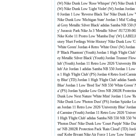
(W) Nike Dunk Low 'Rose Whisper'
(W) Nike Dunk L
(W) Nike Dunk Low 'Light Violet'
(W) Jordan Jordan 
0
Jordan 1 Low 'Reverse Black Toe'
Nike Dunk Low 'V
Nike Dunk Low 'Michigan State'
Jordan 1 Mid 'Colleg
al Grey Metallic Silver Black'
adidas Samba
NB 550
(
y'
Jurassic Park Nike Ja 3 'Metallic Silver' /IU7239-00
Nike Kobe 11 Protro Low 'Mamba Day'
(W) LABELHOO
story 'Hurt Feelings Write History'
Nike Dunk Low 'Co
'White Green'
Jordan 4 Retro 'White Oreo'
(W) Jordan
P 'Black Phantom'
(Youth) Jordan 1 High 'Flight Club'
ey Metallic Silver Black'
(Youth) Jordan Trunner Flow 
lub'
(Youth) Jordan 11 Retro Low 2026 'University Bl
lub'
Air Jordan 1
adidas Samba
NB 550
Jordan 1 Low 
n 1 High 'Flight Club'
(PS) Jordan 4 Retro Iced Carmi
ty Blue'
(TD) Jordan 1 High 'Flight Club'
adidas Samb
Blue'
Jordan 1 Low 'Bred Toe'
NB 550 'White Green'
a'
(PS) Jordan Spizike Low Oreo
NB 2002R Protection
Dunk Low Next Nature 'White Mint'
Jordan 1 Low 'Re
Nike Dunk Low 'Photon Dust'
(PS) Jordan Spizike L
an Jordan 11 Retro Low 2026 'University Blue'
Jordan
d Carmine
(Youth) Jordan 11 Retro Low 2026 'Univers
1 High 'Flight Club'
adidas Samba
NB 550
NB 550 'Wh
'Photon Dust'
Nike Dunk Low 'Court Purple'
Nike Dun
ue'
NB 2002R Protection Pack 'Rain Cloud'
(TD) Jorda
oud'
Kobe Bryant Nike Air Force 1 Low 'Low Stream'